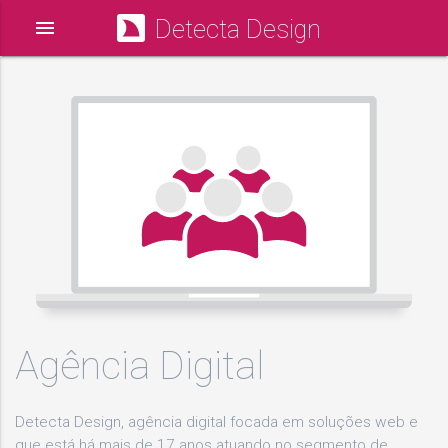
Detecta Design
menu
Agência Digital
Detecta Design, agência digital focada em soluções web e
que está há mais de 17 anos atuando no segmento de