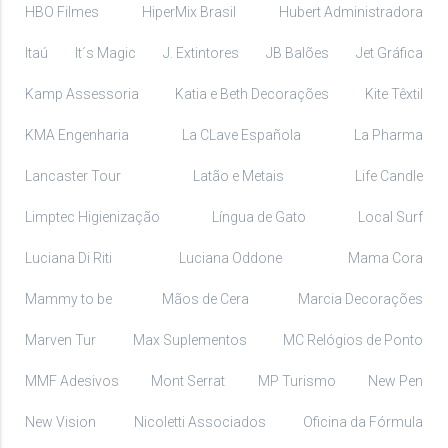
HBO Filmes
HiperMix Brasil
Hubert Administradora
Itaú
It´s Magic
J. Extintores
JB Balões
Jet Gráfica
Kamp Assessoria
Katia e Beth Decorações
Kite Têxtil
KMA Engenharia
La CLave Española
La Pharma
Lancaster Tour
Latão e Metais
Life Candle
Limptec Higienização
Língua de Gato
Local Surf
Luciana Di Riti
Luciana Oddone
Mama Cora
Mammy to be
Mãos de Cera
Marcia Decorações
Marven Tur
Max Suplementos
MC Relógios de Ponto
MMF Adesivos
Mont Serrat
MP Turismo
New Pen
New Vision
Nicoletti Associados
Oficina da Fórmula