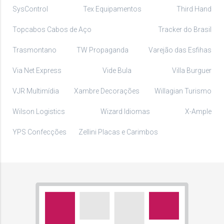
SysControl
Tex Equipamentos
Third Hand
Topcabos Cabos de Aço
Tracker do Brasil
Trasmontano
TW Propaganda
Varejão das Esfihas
Via Net Express
Vide Bula
Villa Burguer
VJR Multimídia
Xambre Decorações
Willagian Turismo
Wilson Logistics
Wizard Idiomas
X-Ample
YPS Confecções
Zellini Placas e Carimbos