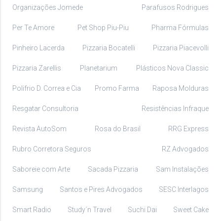
Organizações Jomede
Parafusos Rodrigues
Per Te Amore
Pet Shop Piu-Piu
Pharma Fórmulas
Pinheiro Lacerda
Pizzaria Bocatelli
Pizzaria Piacevolli
Pizzaria Zarellis
Planetarium
Plásticos Nova Classic
Polifrio D. Correa e Cia
Promo Farma
Raposa Molduras
Resgatar Consultoria
Resistências Infraque
Revista AutoSom
Rosa do Brasil
RRG Express
Rubro Corretora Seguros
RZ Advogados
Saboreie com Arte
Sacada Pizzaria
Sam Instalações
Samsung
Santos e Pires Advogados
SESC Interlagos
Smart Radio
Study´n Travel
Suchi Dai
Sweet Cake