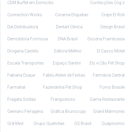
CDM Buffet em Domicílio
Confecções Crig´z
Connection Works
Corama Etiquetas
Crepe Et Roti
Dal Distribuidora
Dentart Clínica
Design Brasil
Demolidora Formosa
DNA Brasil
Doceria Framboesa
Drogaria Castelo
Editora Milênio
El Casco Motel
Escala Transportes
Espaço Santini
Etc e Cão Pet Shop
Fabiana Duque
Fabilu Atelier de Festas
Farmácia Central
Farmahal
Fazendinha Pet Shop
Forno Brasile
Fragata Soldas
Frangostoso
Gama Restaurante
Gennaro Ferragens
Gráfica Brunocopy
Granil Mármores
Grã-Med
Grupo Qualivitae
GS Brasil
Guapíssimo