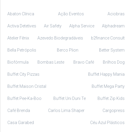
Abaton Clínica
Ação Eventos
Aciobras
Activa Detetives
Air Safety
Alpha Service
Alphadream
Atelier Fênix
Azevedo Biodegradáveis
b2finance Consult
Bella Petrópolis
Berco Plion
Better System
Biofórmula
Bombas Leste
Bravo Café
Brilhos Dog
Buffet City Pizzas
Buffet Happy Mania
Buffet Maison Cristal
Buffet Mega Party
Buffet Pee-Ka-Boo
Buffet Uni Duni Te
Buffet Zip Kids
Café Brenda
Carlos Lima Shaper
Cargopress
Casa Garabed
Céu Azul Plásticos